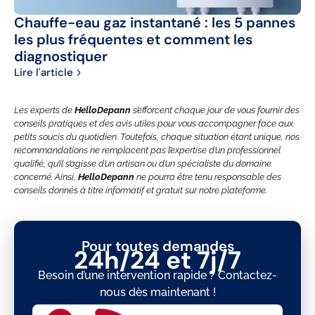
Chauffe-eau gaz instantané : les 5 pannes
WC
les plus fréquentes et comment les
lo
diagnostiquer
Lir
Lire l'article
Les experts de
HelloDepann
s’efforcent chaque jour de vous fournir des
conseils pratiques et des avis utiles pour vous accompagner face aux
petits soucis du quotidien. Toutefois, chaque situation étant unique, nos
recommandations ne remplacent pas l’expertise d’un professionnel
qualifié, qu’il s’agisse d’un artisan ou d’un spécialiste du domaine
concerné. Ainsi,
HelloDepann
ne pourra être tenu responsable des
conseils donnés à titre informatif et gratuit sur notre plateforme.
Pour toutes demandes
24h/24 et 7j/7
Besoin d’une intervention rapide ? Contactez-
nous dès maintenant !