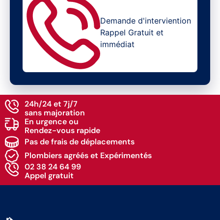
Demande d'interviention
Rappel Gratuit et
immédiat
24h/24 et 7j/7
sans majoration
En urgence ou
Rendez-vous rapide
Pas de frais de déplacements
Plombiers agréés et Expérimentés
02 38 24 64 99
Appel gratuit