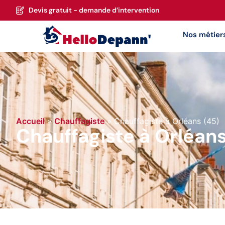
Devis gratuit - demande d’intervention
Nos métier
Accueil
»
Chauffagiste
»
Chauffagiste à Orléans (45)
Chauffagiste à Orléans