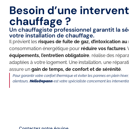
Besoin d’une interven
chauffage ?
Un chauffagiste professionnel garantit la sé
votre installation de chauffage.
Il prévient les
risques de fuite de gaz, d’intoxication 
consommation énergétique pour
réduire vos factures
.
équipements, l’entretien obligatoire
, réalise des répar
adaptées à votre logement. Une installation, une réparat
assure un
gain de temps, de confort et de sérénité
.
Pour garantir votre confort thermique et éviter les pannes en plein hiver
alentours,
HelloDepann
est votre spécialiste concernant les interventi
Les problèmes de
chauffage les plus
fréquents à Orléans
Contactez notre équipe