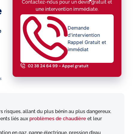
Contactez-nous pour un devis gratuit et
e
une intervention immédiate.
Demande
e
d'interviention
Rappel Gratuit et
immédiat
02 38 24 64 99 - Appel gratuit
s
 risques, allant du plus bénin au plus dangereux.
ents liés aux
problèmes de chaudière
et leur
tion en gaz, panne électrique, pression d’eau