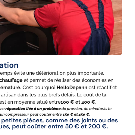
ation
temps évite une détérioration plus importante,
chauffage
et permet de réaliser des économies en
rématuré.
C’est pourquoi
HelloDepann
est réactif et
n artisan dans les plus brefs délais. Le coût de
la
est en moyenne situé entre
100 € et 400 €
.
une
réparation liée à un problème
de pression, de minuterie, le
un compresseur peut coûter entre
150 € et 450 €
.
petites pièces, comme des joints ou des
es, peut coûter entre 50 € et 200 €.