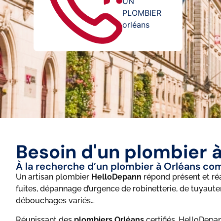
UN
PLOMBIER
orléans
Besoin d'un plombier à
À la recherche d’un plombier à Orléans com
Un artisan plombier
HelloDepann
répond présent et ré
fuites, dépannage d’urgence de robinetterie, de tuyauteri
débouchages variés…
Réunissant des
plombiers Orléans
certifiés, HelloDepan