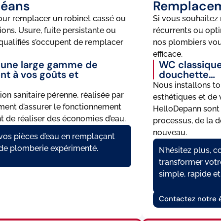
léans
Remplacem
pour remplacer un robinet cassé ou
Si vous souhaitez
ons. Usure, fuite persistante ou
récurrents ou opt
qualifiés s’occupent de remplacer
nos plombiers vous
efficace.
er une large gamme de
WC classique
nt à vos goûts et
douchette…
Nous installons to
tion sanitaire pérenne, réalisée par
esthétiques et de 
ment d’assurer le fonctionnement
HelloDepann sont 
t de réaliser des économies d’eau.
processus, de la d
nouveau.
à vos pièces d’eau en remplaçant
 de plomberie expérimenté.
N’hésitez plus, 
transformer vot
simple, rapide et
Contactez notre 