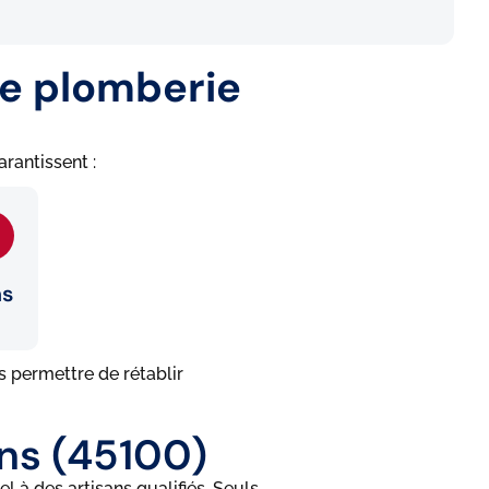
de plomberie
rantissent :
ns
 permettre de rétablir
ns (45100)
 à des artisans qualifiés. Seuls