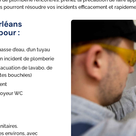
 pourront résoudre vos incidents efficacement et rapideme
rléans
pour :
hasse d’eau, d’un tuyau
 un incident de plomberie
acuation de lavabo, de
ttes bouchées)
ent
broyeur WC
itaires.
es environs, avec