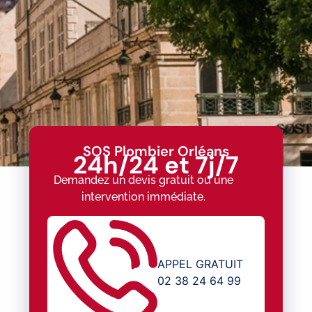
SOS Plombier Orléans
24h/24 et 7j/7
Demandez un devis gratuit ou une
intervention immédiate.
APPEL GRATUIT
02 38 24 64 99