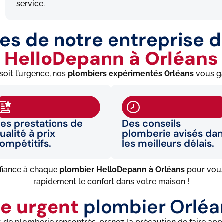
service.
es de notre entreprise 
HelloDepann à Orléans
soit l’urgence, nos
plombiers expérimentés
Orléans
vous ga
es prestations de
Des conseils
ualité à prix
plomberie avisés da
ompétitifs.
les meilleurs délais.
fiance à chaque
plombier HelloDepann à Orléans
pour vous
rapidement le confort dans votre maison !
e urgent
plombier Orléa
de plomberie rencontrés, prenez la précaution de faire appel