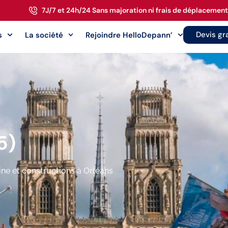
7J/7 et 24h/24 Sans majoration ni frais de déplacement
Devis gra
s
La société
Rejoindre HelloDepann’
5)
sine et constructions à Orléans